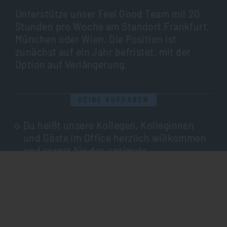
Unterstütze unser Feel Good Team mit 20
Stunden pro Woche am Standort Frankfurt,
München oder Wien. Die Position ist
zunächst auf ein Jahr befristet, mit der
Option auf Verlängerung.
DEINE AUFGABEN
Du heißt unsere Kollegen, Kolleginnen
und Gäste im Office herzlich willkommen
und sorgst für das optimale
Wohlfühlpaket
IMPRESSUM
DATENSCHUTZ
Du bist für unsere Feel Goods und das
Office Frühstück am Freitag
verantwortlich​
Als zentrale Ansprechperson stehst du