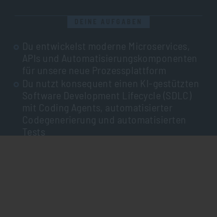
DEINE AUFGABEN
Du entwickelst moderne Microservices,
APIs und Automatisierungskomponenten
für unsere neue Prozessplattform
Du nutzt konsequent einen KI-gestützten
Software Development Lifecycle (SDLC)
mit Coding Agents, automatisierter
Codegenerierung und automatisierten
Tests
Du übersetzt fachliche Anforderungen
IMPRESSUM
DATENSCHUTZ
gemeinsam mit der Architektur-Abteilung
in robuste, skalierbare und wartbare
technische Lösungen
Du gestaltest Engineering-Standards,
CI/CD-Prozesse, Teststrategien sowie